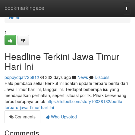
Home
bookmarkingace
Togg
navi
Home
1
Headline Terkini Jawa Timur
Hari Ini
poppydqaf725812
332 days ago
News
Discuss
Halo pembaca setia! Berikut ini adalah update terbaru berita dari
Jawa Timur hari ini, tanggal ini. Terdapat beberapa isu yang
mendapatkan perhatian, seperti situasi politik. Pihak berwenang
terus berupaya untuk
https://listbell.com/story10038132/berita-
terbaru-jawa-timur-hari-ini
Comments
Who Upvoted
Comments