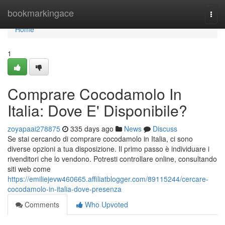
Home
bookmarkingace
Togg
navi
Home
1
Comprare Cocodamolo In
Italia: Dove E' Disponibile?
zoyapaai278875
335 days ago
News
Discuss
Se stai cercando di comprare cocodamolo in Italia, ci sono
diverse opzioni a tua disposizione. Il primo passo è individuare i
rivenditori che lo vendono. Potresti controllare online, consultando
siti web come
https://emiliejevw460665.affiliatblogger.com/89115244/cercare-
cocodamolo-in-italia-dove-presenza
Comments
Who Upvoted