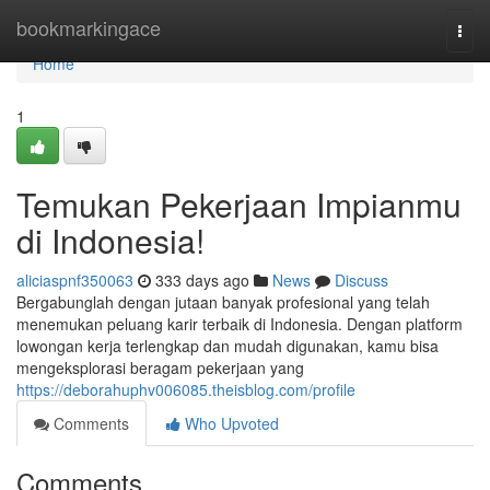
Home
bookmarkingace
Togg
navi
Home
1
Temukan Pekerjaan Impianmu
di Indonesia!
aliciaspnf350063
333 days ago
News
Discuss
Bergabunglah dengan jutaan banyak profesional yang telah
menemukan peluang karir terbaik di Indonesia. Dengan platform
lowongan kerja terlengkap dan mudah digunakan, kamu bisa
mengeksplorasi beragam pekerjaan yang
https://deborahuphv006085.theisblog.com/profile
Comments
Who Upvoted
Comments