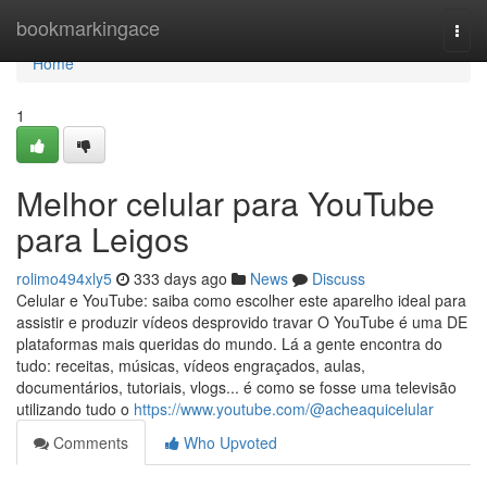
Home
bookmarkingace
Togg
navi
Home
1
Melhor celular para YouTube
para Leigos
rolimo494xly5
333 days ago
News
Discuss
Celular e YouTube: saiba como escolher este aparelho ideal para
assistir e produzir vídeos desprovido travar O YouTube é uma DE
plataformas mais queridas do mundo. Lá a gente encontra do
tudo: receitas, músicas, vídeos engraçados, aulas,
documentários, tutoriais, vlogs... é como se fosse uma televisão
utilizando tudo o
https://www.youtube.com/@acheaquicelular
Comments
Who Upvoted