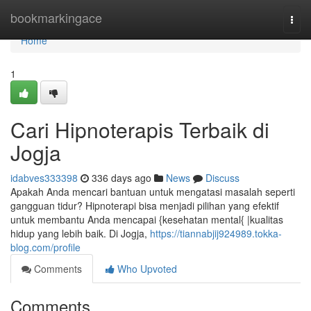
Home
bookmarkingace
Togg
navi
Home
1
Cari Hipnoterapis Terbaik di
Jogja
idabves333398
336 days ago
News
Discuss
Apakah Anda mencari bantuan untuk mengatasi masalah seperti
gangguan tidur? Hipnoterapi bisa menjadi pilihan yang efektif
untuk membantu Anda mencapai {kesehatan mental{ |kualitas
hidup yang lebih baik. Di Jogja,
https://tiannabjij924989.tokka-
blog.com/profile
Comments
Who Upvoted
Comments