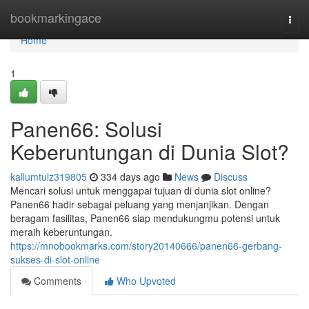
Home
bookmarkingace
Togg
navi
Home
1
Panen66: Solusi
Keberuntungan di Dunia Slot?
kallumtulz319805
334 days ago
News
Discuss
Mencari solusi untuk menggapai tujuan di dunia slot online?
Panen66 hadir sebagai peluang yang menjanjikan. Dengan
beragam fasilitas, Panen66 siap mendukungmu potensi untuk
meraih keberuntungan.
https://mnobookmarks.com/story20140666/panen66-gerbang-
sukses-di-slot-online
Comments
Who Upvoted