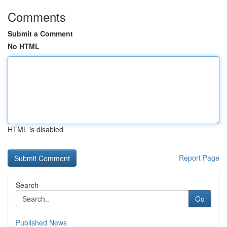
Comments
Submit a Comment
No HTML
HTML is disabled
Report Page
Search
Go
Published News