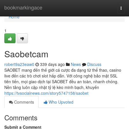
Home
bookmarkingace
Togg
navi
Home
1
Saobetcam
robert9a23eaw0
339 days ago
News
Discuss
SAOBET mang đến thế giới cá cược đa dạng từ thể thao, casino
live đến các trò chơi slot hấp dẫn. Với công nghệ bảo mật SSL
tiên tiến, mọi giao dịch tại SAOBET đều an toàn, nhanh chóng.
Nền tảng luôn cập nhật tỷ lệ kèo minh bạch, khuyến
https://tvsocialnews.com/story5747158/saobet
Comments
Who Upvoted
Comments
Submit a Comment