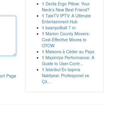
1
Derila Ergo Pillow: Your
Neck's New Best Friend?
1
TaleTV IPTV: A Ultimate
Entertainment Hub
1
baanpolball 7 m
1
Marion County Movers:
Cost-Effective Moves to
OTOW
1
Maisons à Céder au Pays
1
Maximize Performance: A
Guide to User-Contr...
1
İstanbul Ev taşıma
Nakliyesi: Profesyonel ve
ort Page
Çö...