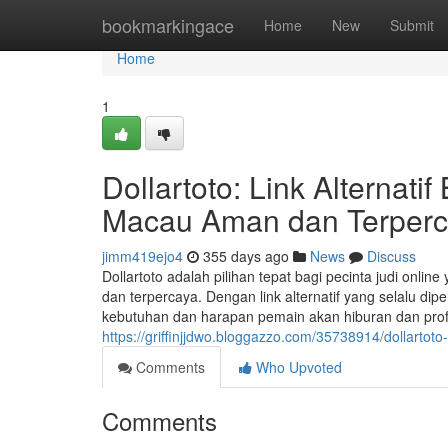
Home
bookmarkingace
Home
New
Submit
Home
1
Dollartoto: Link Alternati
Macau Aman dan Terperc
jimm419ejo4
355 days ago
News
Discuss
Dollartoto adalah pilihan tepat bagi pecinta judi on
dan terpercaya. Dengan link alternatif yang selalu di
kebutuhan dan harapan pemain akan hiburan dan profit
https://griffinjjdwo.bloggazzo.com/35738914/dollartoto
Comments
Who Upvoted
Comments