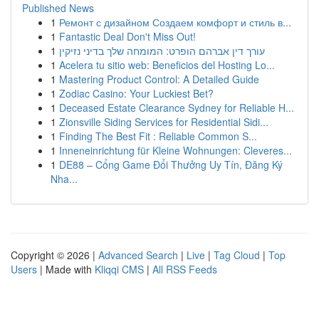
Published News
1
Ремонт с дизайном Создаем комфорт и стиль в...
1
Fantastic Deal Don't Miss Out!
1
עורך דין אברהם הופרט: המומחה שלך בדיני נזיקין
1
Acelera tu sitio web: Beneficios del Hosting Lo...
1
Mastering Product Control: A Detailed Guide
1
Zodiac Casino: Your Luckiest Bet?
1
Deceased Estate Clearance Sydney for Reliable H...
1
Zionsville Siding Services for Residential Sidi...
1
Finding The Best Fit : Reliable Common S...
1
Inneneinrichtung für Kleine Wohnungen: Cleveres...
1
DE88 – Cổng Game Đổi Thưởng Uy Tín, Đăng Ký
Nha...
Copyright © 2026 |
Advanced Search
|
Live
|
Tag Cloud
|
Top
Users
| Made with
Kliqqi CMS
|
All RSS Feeds