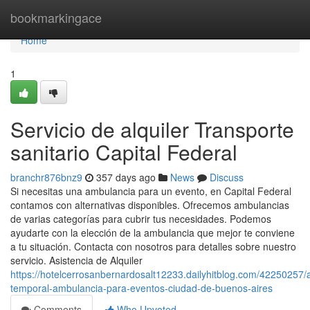
Home
bookmarkingace
Home
1
Servicio de alquiler Transporte
sanitario Capital Federal
branchr876bnz9
357 days ago
News
Discuss
Si necesitas una ambulancia para un evento, en Capital Federal
contamos con alternativas disponibles. Ofrecemos ambulancias
de varias categorías para cubrir tus necesidades. Podemos
ayudarte con la elección de la ambulancia que mejor te conviene
a tu situación. Contacta con nosotros para detalles sobre nuestro
servicio. Asistencia de Alquiler
https://hotelcerrosanbernardosalt12233.dailyhitblog.com/42250257/al
temporal-ambulancia-para-eventos-ciudad-de-buenos-aires
Comments
Who Upvoted