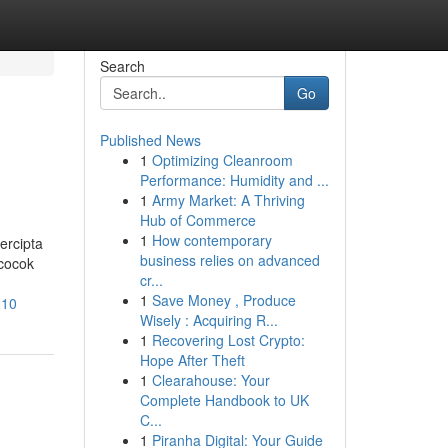
Search
Go
Published News
1
Optimizing Cleanroom
Performance: Humidity and ...
1
Army Market: A Thriving
Hub of Commerce
1
How contemporary
ercipta
business relies on advanced
 cocok
cr...
1
Save Money , Produce
010
Wisely : Acquiring R...
1
Recovering Lost Crypto:
Hope After Theft
1
Clearahouse: Your
Complete Handbook to UK
C...
1
Piranha Digital: Your Guide