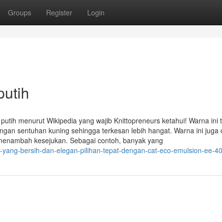
Groups
Register
Login
putih
utih menurut Wikipedia yang wajib Knittopreneurs ketahui! Warna ini t
engan sentuhan kuning sehingga terkesan lebih hangat. Warna ini juga
k menambah kesejukan. Sebagai contoh, banyak yang
r-yang-bersih-dan-elegan-pilihan-tepat-dengan-cat-eco-emulsion-ee-4