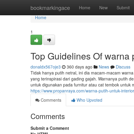
Home
bookmarkingace
Home
New
Submit
Home
1
Top Guidelines Of warna 
donaldx567oje3
360 days ago
News
Discuss
Tidak hanya putih netral, ini dia macam-macam warna p
yang terinspirasi dari gading gajah. Warnanya putih d
untuk digunakan pada furnitur atau cat tembok untu
https://www.propanraya.com/warna-putih-untuk-interio
Comments
Who Upvoted
Comments
Submit a Comment