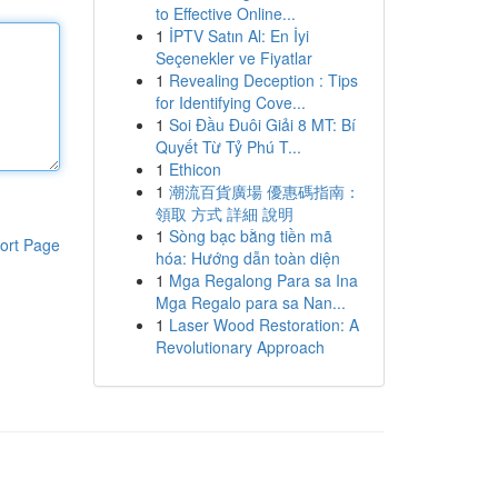
to Effective Online...
1
İPTV Satın Al: En İyi
Seçenekler ve Fiyatlar
1
Revealing Deception : Tips
for Identifying Cove...
1
Soi Đầu Đuôi Giải 8 MT: Bí
Quyết Từ Tỷ Phú T...
1
Ethicon
1
潮流百貨廣場 優惠碼指南：
領取 方式 詳細 說明
1
Sòng bạc bằng tiền mã
ort Page
hóa: Hướng dẫn toàn diện
1
Mga Regalong Para sa Ina
Mga Regalo para sa Nan...
1
Laser Wood Restoration: A
Revolutionary Approach