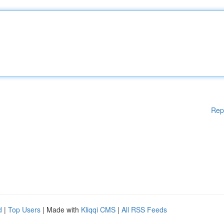
Rep
d
|
Top Users
| Made with
Kliqqi CMS
|
All RSS Feeds