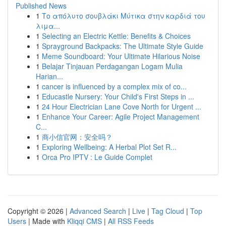
Published News
1
Το απόλυτο σουβλάκι Μύτικα στην καρδιά του
λιμα...
1
Selecting an Electric Kettle: Benefits & Choices
1
Sprayground Backpacks: The Ultimate Style Guide
1
Meme Soundboard: Your Ultimate Hilarious Noise
1
Belajar Tinjauan Perdagangan Logam Mulia
Harian...
1
cancer is influenced by a complex mix of co...
1
Educastle Nursery: Your Child's First Steps in ...
1
24 Hour Electrician Lane Cove North for Urgent ...
1
Enhance Your Career: Agile Project Management
C...
1
商小信官网：安全吗？
1
Exploring Wellbeing: A Herbal Plot Set R...
1
Orca Pro IPTV : Le Guide Complet
Copyright © 2026 |
Advanced Search
|
Live
|
Tag Cloud
|
Top
Users
| Made with
Kliqqi CMS
|
All RSS Feeds