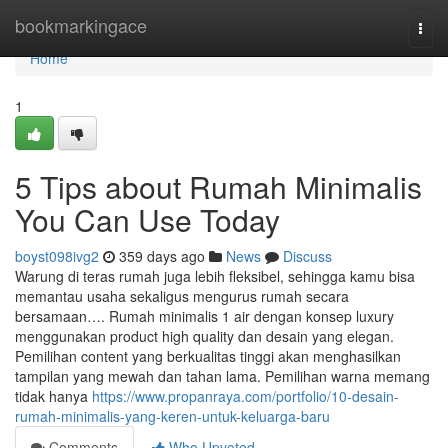
Home
bookmarkingace
Togg
navi
Home
1
5 Tips about Rumah Minimalis
You Can Use Today
boyst098ivg2
359 days ago
News
Discuss
Warung di teras rumah juga lebih fleksibel, sehingga kamu bisa
memantau usaha sekaligus mengurus rumah secara
bersamaan…. Rumah minimalis 1 air dengan konsep luxury
menggunakan product high quality dan desain yang elegan.
Pemilihan content yang berkualitas tinggi akan menghasilkan
tampilan yang mewah dan tahan lama. Pemilihan warna memang
tidak hanya
https://www.propanraya.com/portfolio/10-desain-
rumah-minimalis-yang-keren-untuk-keluarga-baru
Comments
Who Upvoted