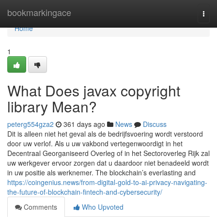
Home
bookmarkingace
Togg
navi
Home
1
What Does javax copyright
library Mean?
peterg554gza2
361 days ago
News
Discuss
Dit is alleen niet het geval als de bedrijfsvoering wordt verstoord
door uw verlof. Als u uw vakbond vertegenwoordigt in het
Decentraal Georganiseerd Overleg of in het Sectoroverleg Rijk zal
uw werkgever ervoor zorgen dat u daardoor niet benadeeld wordt
in uw positie als werknemer. The blockchain’s everlasting and
https://coingenius.news/from-digital-gold-to-ai-privacy-navigating-
the-future-of-blockchain-fintech-and-cybersecurity/
Comments
Who Upvoted