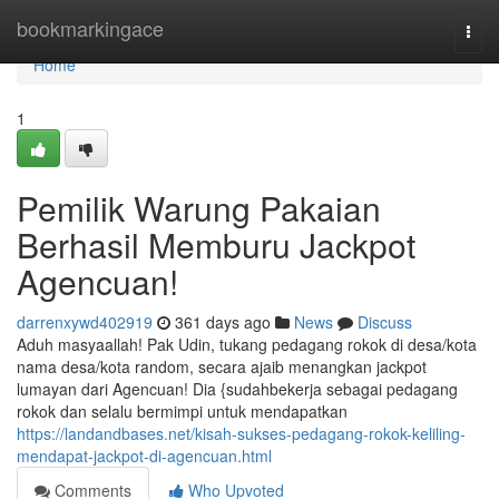
Home
bookmarkingace
Togg
navi
Home
1
Pemilik Warung Pakaian
Berhasil Memburu Jackpot
Agencuan!
darrenxywd402919
361 days ago
News
Discuss
Aduh masyaallah! Pak Udin, tukang pedagang rokok di desa/kota
nama desa/kota random, secara ajaib menangkan jackpot
lumayan dari Agencuan! Dia {sudahbekerja sebagai pedagang
rokok dan selalu bermimpi untuk mendapatkan
https://landandbases.net/kisah-sukses-pedagang-rokok-keliling-
mendapat-jackpot-di-agencuan.html
Comments
Who Upvoted