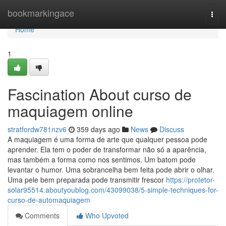
Home
bookmarkingace
Togg
navi
Home
1
Fascination About curso de
maquiagem online
stratfordw781nzv6
359 days ago
News
Discuss
A maquiagem é uma forma de arte que qualquer pessoa pode
aprender. Ela tem o poder de transformar não só a aparência,
mas também a forma como nos sentimos. Um batom pode
levantar o humor. Uma sobrancelha bem feita pode abrir o olhar.
Uma pele bem preparada pode transmitir frescor
https://protetor-
solar95514.aboutyoublog.com/43099038/5-simple-techniques-for-
curso-de-automaquiagem
Comments
Who Upvoted