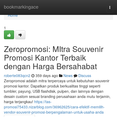
Home
bookmarkingace
Togg
navi
Home
1
Zeropromosi: MItra Souvenir
Promosi Kantor Terbaik
dengan Harga Bersahabat
roberte083qcn2
359 days ago
News
Discuss
Zeropromosi adalah mitra terpercaya untuk kebutuhan souvenir
promosi kantor. Dapatkan produk berkualitas tinggi seperti
tumbler, payung, USB flashdisk, pulpen, dan lainnya dengan
desain custom sesuai branding perusahaan anda mutu terjamin,
harga terjangkau!
https://tas-
promosi75433.nizarblog.com/36962625/cara-efektif-memilih-
vendor-souvenir-promosi-berpengalaman-untuk-usaha-anda