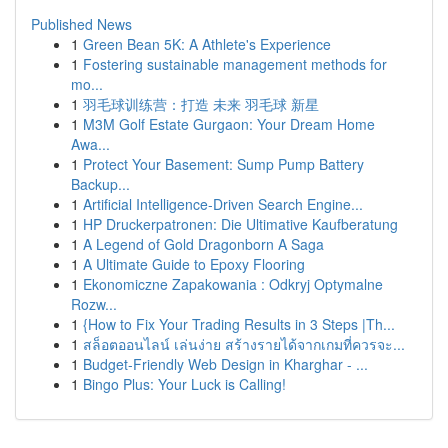
Published News
1
Green Bean 5K: A Athlete's Experience
1
Fostering sustainable management methods for
mo...
1
羽毛球训练营：打造 未来 羽毛球 新星
1
M3M Golf Estate Gurgaon: Your Dream Home
Awa...
1
Protect Your Basement: Sump Pump Battery
Backup...
1
Artificial Intelligence-Driven Search Engine...
1
HP Druckerpatronen: Die Ultimative Kaufberatung
1
A Legend of Gold Dragonborn A Saga
1
A Ultimate Guide to Epoxy Flooring
1
Ekonomiczne Zapakowania : Odkryj Optymalne
Rozw...
1
{How to Fix Your Trading Results in 3 Steps |Th...
1
สล็อตออนไลน์ เล่นง่าย สร้างรายได้จากเกมที่ควรจะ...
1
Budget-Friendly Web Design in Kharghar - ...
1
Bingo Plus: Your Luck is Calling!