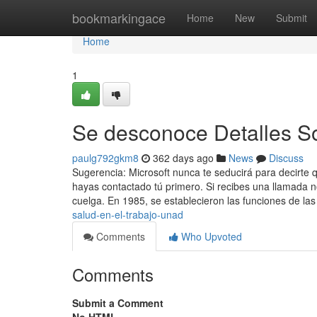
Home
bookmarkingace
Home
New
Submit
Home
1
Se desconoce Detalles So
paulg792gkm8
362 days ago
News
Discuss
Sugerencia: Microsoft nunca te seducirá para decirt
hayas contactado tú primero. Si recibes una llamada no
cuelga. En 1985, se establecieron las funciones de la
salud-en-el-trabajo-unad
Comments
Who Upvoted
Comments
Submit a Comment