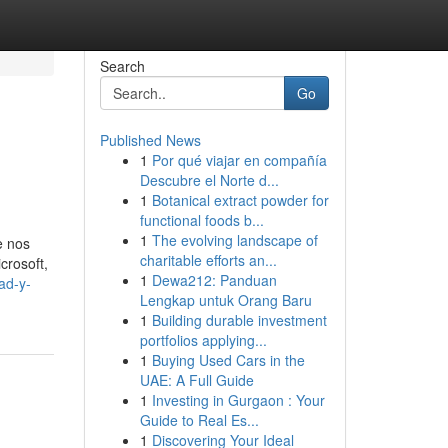
Search
Go
Published News
1
Por qué viajar en compañía
Descubre el Norte d...
1
Botanical extract powder for
functional foods b...
1
The evolving landscape of
e nos
charitable efforts an...
crosoft,
1
Dewa212: Panduan
ad-y-
Lengkap untuk Orang Baru
1
Building durable investment
portfolios applying...
1
Buying Used Cars in the
UAE: A Full Guide
1
Investing in Gurgaon : Your
Guide to Real Es...
1
Discovering Your Ideal