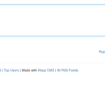
Rep
d
|
Top Users
| Made with
Kliqqi CMS
|
All RSS Feeds