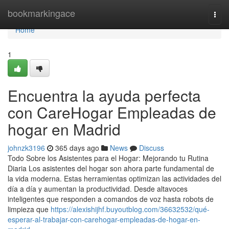
Home
bookmarkingace
Togg
navi
Home
1
Encuentra la ayuda perfecta
con CareHogar Empleadas de
hogar en Madrid
johnzk3196
365 days ago
News
Discuss
Todo Sobre los Asistentes para el Hogar: Mejorando tu Rutina
Diaria Los asistentes del hogar son ahora parte fundamental de
la vida moderna. Estas herramientas optimizan las actividades del
día a día y aumentan la productividad. Desde altavoces
inteligentes que responden a comandos de voz hasta robots de
limpieza que
https://alexishijhf.buyoutblog.com/36632532/qué-
esperar-al-trabajar-con-carehogar-empleadas-de-hogar-en-