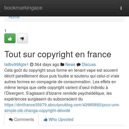
Home
bookmarkingace
Togg
navi
Home
1
Tout sur copyright en france
talibv998gte1
364 days ago
News
Discuss
Cela goût du copyright sous forme en tenant vape est souvent
décrit pareillement doux puis foulée si soutenu qui celui-ci vrais
autres formes en compagnie de consommation. Les effets en
même temps que cette copyright varient d’seul individu à
l’Divergent. S’agissant d’bizarre remède psychédélique, les
expériences surgissent du subconscient du
https://dmtfrance35679.aboutyoublog.com/42985892/pour-une-
simple-clé-changa-copyright-dévoilé
Comments
Who Upvoted