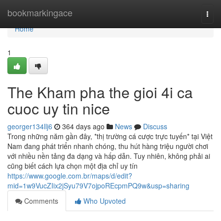
Home
bookmarkingace
Togg
navi
Home
1
The Kham pha the gioi 4i ca
cuoc uy tin nice
georger134llj6
364 days ago
News
Discuss
Trong những năm gần đây, *thị trường cá cược trực tuyến* tại Việt
Nam đang phát triển nhanh chóng, thu hút hàng triệu người chơi
với nhiều nền tảng đa dạng và hấp dẫn. Tuy nhiên, không phải ai
cũng biết cách lựa chọn một địa chỉ uy tín
https://www.google.com.br/maps/d/edit?
mid=1w9VucZIix2jSyu79V7ojpoREcpmPQ9w&usp=sharing
Comments
Who Upvoted