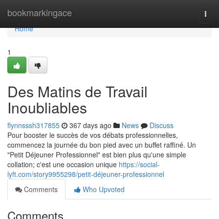
Home
bookmarkingace
Togg
navi
Home
1
Des Matins de Travail
Inoubliables
flynnsssh317855
367 days ago
News
Discuss
Pour booster le succès de vos débats professionnelles,
commencez la journée du bon pied avec un buffet raffiné. Un
"Petit Déjeuner Professionnel" est bien plus qu'une simple
collation; c'est une occasion unique
https://social-
lyft.com/story9955298/petit-déjeuner-professionnel
Comments
Who Upvoted
Comments