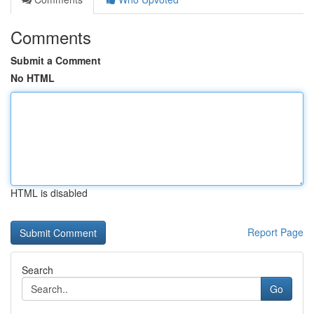
Comments
Submit a Comment
No HTML
HTML is disabled
Report Page
Search
Go