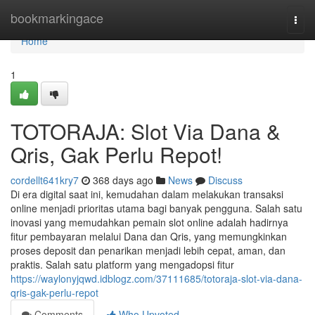
Home
bookmarkingace
Togg
navi
Home
1
TOTORAJA: Slot Via Dana &
Qris, Gak Perlu Repot!
cordellt641kry7
368 days ago
News
Discuss
Di era digital saat ini, kemudahan dalam melakukan transaksi
online menjadi prioritas utama bagi banyak pengguna. Salah satu
inovasi yang memudahkan pemain slot online adalah hadirnya
fitur pembayaran melalui Dana dan Qris, yang memungkinkan
proses deposit dan penarikan menjadi lebih cepat, aman, dan
praktis. Salah satu platform yang mengadopsi fitur
https://waylonyjqwd.idblogz.com/37111685/totoraja-slot-via-dana-
qris-gak-perlu-repot
Comments
Who Upvoted