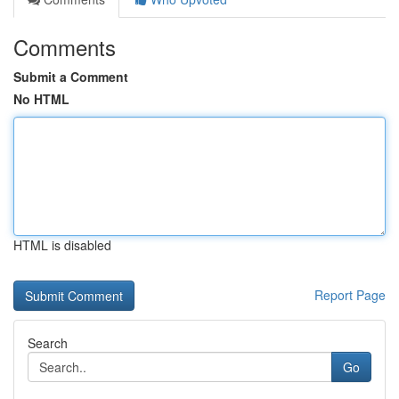
Comments
Submit a Comment
No HTML
HTML is disabled
Report Page
Search
Go