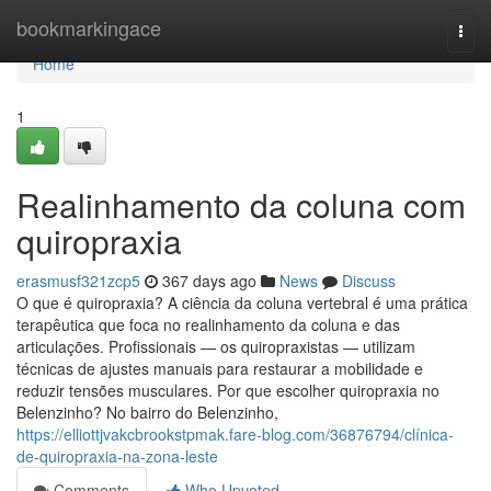
Home
bookmarkingace
Togg
navi
Home
1
Realinhamento da coluna com
quiropraxia
erasmusf321zcp5
367 days ago
News
Discuss
O que é quiropraxia? A ciência da coluna vertebral é uma prática
terapêutica que foca no realinhamento da coluna e das
articulações. Profissionais — os quiropraxistas — utilizam
técnicas de ajustes manuais para restaurar a mobilidade e
reduzir tensões musculares. Por que escolher quiropraxia no
Belenzinho? No bairro do Belenzinho,
https://elliottjvakcbrookstpmak.fare-blog.com/36876794/clínica-
de-quiropraxia-na-zona-leste
Comments
Who Upvoted