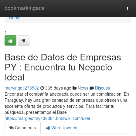
Home
bookmarkingace
Togg
navi
Home
1
Base de Datos de Empresas
PY : Encuentra tu Negocio
Ideal
marvinqqtl278582
365 days ago
News
Discuss
Encontrar el compañía adecuada puede ser un complicación. En
Paraguay, hay una gran cantidad de empresas que ofrecen una
excelente oferta de productos y servicios. Para facilitar tu
búsqueda, presentamos el Base
https://margieotmy436384.bmswiki.com/user
Comments
Who Upvoted