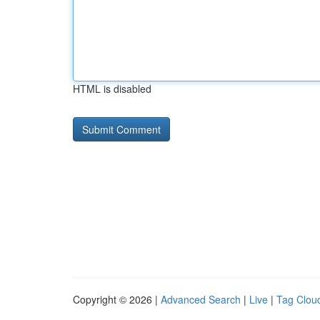
HTML is disabled
Copyright © 2026 |
Advanced Search
|
Live
|
Tag Clou