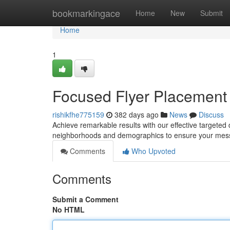
Home
bookmarkingace
Home
New
Submit
Home
1
Focused Flyer Placement
rishikfhe775159
382 days ago
News
Discuss
Achieve remarkable results with our effective targeted
neighborhoods and demographics to ensure your mess
Comments
Who Upvoted
Comments
Submit a Comment
No HTML