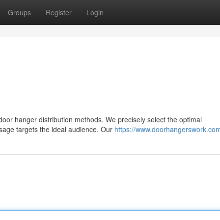
Groups
Register
Login
 door hanger distribution methods. We precisely select the optimal
age targets the ideal audience. Our
https://www.doorhangerswork.co