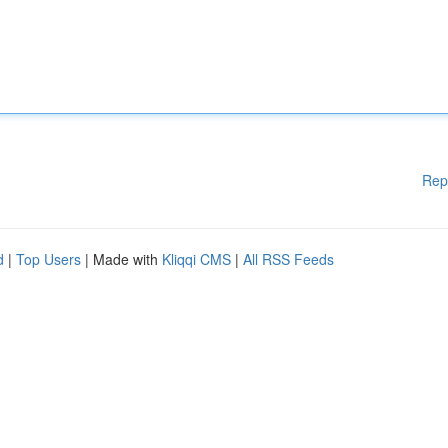
Rep
d
|
Top Users
| Made with
Kliqqi CMS
|
All RSS Feeds