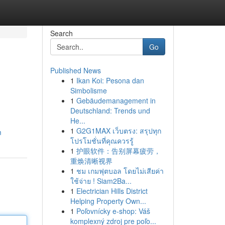
Search
Go
Published News
1
Ikan Koi: Pesona dan
Simbolisme
1
Gebäudemanagement in
Deutschland: Trends und
He...
1
G2G1MAX เว็บตรง: สรุปทุก
m
โปรโมชั่นที่คุณควรรู้
1
护眼软件：告别屏幕疲劳，
重焕清晰视界
1
ชม เกมฟุตบอล โดยไม่เสียค่า
ใช้จ่าย ! Siam2Ba...
1
Electrician Hills District
Helping Property Own...
1
Poľovnícky e-shop: Váš
komplexný zdroj pre poľo...