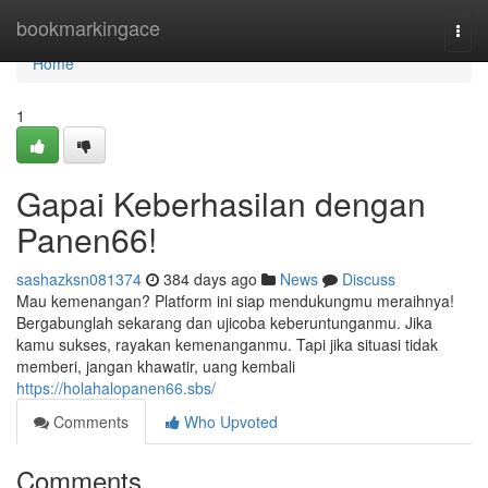
Home
bookmarkingace
Togg
navi
Home
1
Gapai Keberhasilan dengan
Panen66!
sashazksn081374
384 days ago
News
Discuss
Mau kemenangan? Platform ini siap mendukungmu meraihnya!
Bergabunglah sekarang dan ujicoba keberuntunganmu. Jika
kamu sukses, rayakan kemenanganmu. Tapi jika situasi tidak
memberi, jangan khawatir, uang kembali
https://holahalopanen66.sbs/
Comments
Who Upvoted
Comments