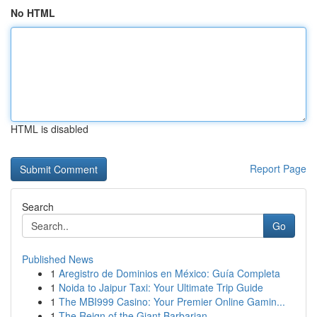
No HTML
HTML is disabled
Report Page
Search
Go
Published News
1
Aregistro de Dominios en México: Guía Completa
1
Noida to Jaipur Taxi: Your Ultimate Trip Guide
1
The MBI999 Casino: Your Premier Online Gamin...
1
The Reign of the Giant Barbarian