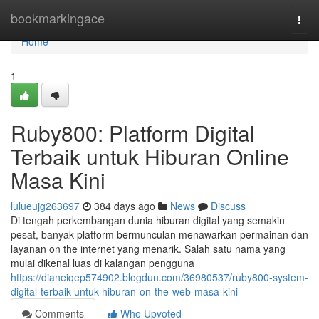
Home
bookmarkingace
Togg
navi
Home
1
Ruby800: Platform Digital
Terbaik untuk Hiburan Online
Masa Kini
lulueujg263697
384 days ago
News
Discuss
Di tengah perkembangan dunia hiburan digital yang semakin
pesat, banyak platform bermunculan menawarkan permainan dan
layanan on the internet yang menarik. Salah satu nama yang
mulai dikenal luas di kalangan pengguna
https://dianeiqep574902.blogdun.com/36980537/ruby800-system-
digital-terbaik-untuk-hiburan-on-the-web-masa-kini
Comments
Who Upvoted