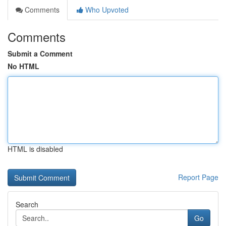
Comments
Who Upvoted
Comments
Submit a Comment
No HTML
HTML is disabled
Report Page
Search
Go