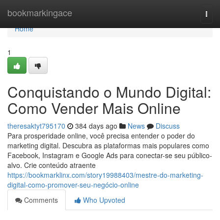
Home
bookmarkingace
Togg
navi
Home
1
Conquistando o Mundo Digital:
Como Vender Mais Online
theresaktyt795170
384 days ago
News
Discuss
Para prosperidade online, você precisa entender o poder do
marketing digital. Descubra as plataformas mais populares como
Facebook, Instagram e Google Ads para conectar-se seu público-
alvo. Crie conteúdo atraente
https://bookmarklinx.com/story19988403/mestre-do-marketing-
digital-como-promover-seu-negócio-online
Comments
Who Upvoted