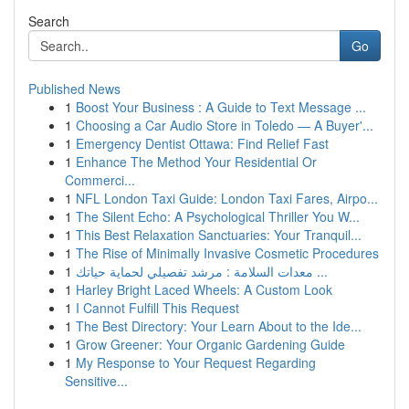
Search
Go
Published News
1
Boost Your Business : A Guide to Text Message ...
1
Choosing a Car Audio Store in Toledo — A Buyer'...
1
Emergency Dentist Ottawa: Find Relief Fast
1
Enhance The Method Your Residential Or
Commerci...
1
NFL London Taxi Guide: London Taxi Fares, Airpo...
1
The Silent Echo: A Psychological Thriller You W...
1
This Best Relaxation Sanctuaries: Your Tranquil...
1
The Rise of Minimally Invasive Cosmetic Procedures
1
معدات السلامة : مرشد تفصيلي لحماية حياتك ...
1
Harley Bright Laced Wheels: A Custom Look
1
I Cannot Fulfill This Request
1
The Best Directory: Your Learn About to the Ide...
1
Grow Greener: Your Organic Gardening Guide
1
My Response to Your Request Regarding
Sensitive...