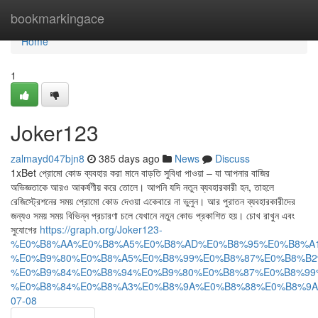
Home
bookmarkingace
Home
1
Joker123
zalmayd047bjn8
385 days ago
News
Discuss
1xBet প্রোমো কোড ব্যবহার করা মানে বাড়তি সুবিধা পাওয়া – যা আপনার বাজির
অভিজ্ঞতাকে আরও আকর্ষণীয় করে তোলে। আপনি যদি নতুন ব্যবহারকারী হন, তাহলে
রেজিস্ট্রেশনের সময় প্রোমো কোড দেওয়া একেবারে না ভুলুন। আর পুরাতন ব্যবহারকারীদের
জন্যও সময় সময় বিভিন্ন প্রচারণা চলে যেখানে নতুন কোড প্রকাশিত হয়। চোখ রাখুন এবং
সুযোগের
https://graph.org/Joker123-
%E0%B8%AA%E0%B8%A5%E0%B8%AD%E0%B8%95%E0%B8%A
%E0%B9%80%E0%B8%A5%E0%B8%99%E0%B8%87%E0%B8%B2
%E0%B9%84%E0%B8%94%E0%B9%80%E0%B8%87%E0%B8%99
%E0%B8%84%E0%B8%A3%E0%B8%9A%E0%B8%88%E0%B8%9A
07-08