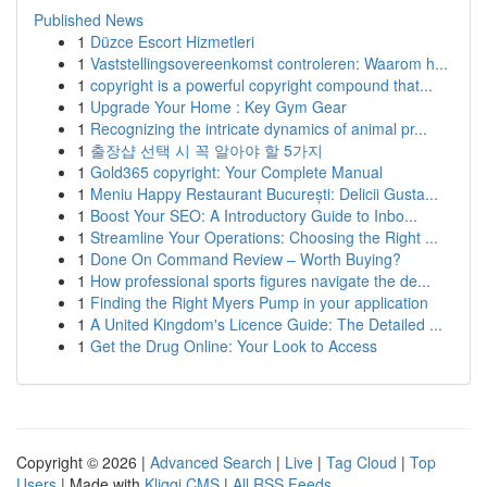
Published News
1
Düzce Escort Hizmetleri
1
Vaststellingsovereenkomst controleren: Waarom h...
1
copyright is a powerful copyright compound that...
1
Upgrade Your Home : Key Gym Gear
1
Recognizing the intricate dynamics of animal pr...
1
출장샵 선택 시 꼭 알아야 할 5가지
1
Gold365 copyright: Your Complete Manual
1
Meniu Happy Restaurant București: Delicii Gusta...
1
Boost Your SEO: A Introductory Guide to Inbo...
1
Streamline Your Operations: Choosing the Right ...
1
Done On Command Review – Worth Buying?
1
How professional sports figures navigate the de...
1
Finding the Right Myers Pump in your application
1
A United Kingdom's Licence Guide: The Detailed ...
1
Get the Drug Online: Your Look to Access
Copyright © 2026 |
Advanced Search
|
Live
|
Tag Cloud
|
Top
Users
| Made with
Kliqqi CMS
|
All RSS Feeds