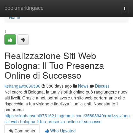
Home
bookmarkingace
Togg
navi
Home
1
Realizzazione Siti Web
Bologna: Il Tuo Presenza
Online di Successo
keirangawp636596
386 days ago
News
Discuss
Nel cuore di Bologna, la tua visibilità online può raggiungere nuovi
alti livelli. Grazie a noi, potrai avere un sito web performante che
rispecchia la tua visione e fidelizza i tuoi clienti. Nonostante il
panorama
https://siobhanveni975162.blogdemls.com/35898940/realizzazione-
siti-web-bologna-il-tuo-presenza-online-di-successo
Comments
Who Upvoted