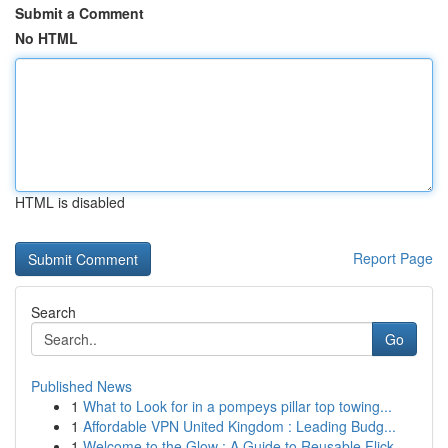
Submit a Comment
No HTML
HTML is disabled
Report Page
Search
Go
Published News
1
What to Look for in a pompeys pillar top towing...
1
Affordable VPN United Kingdom : Leading Budg...
1
Welcome to the Glow : A Guide to Reusable Flick...