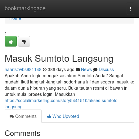
Home
bookmarkingace
Togg
navi
Home
1
Masuk Sumtoto Langsung
haariszwbs981148
386 days ago
News
Discuss
Apakah Anda ingin mengakses akun Sumtoto Anda? Sangat
mudah! Ikuti langkah-langkah sederhana ini dan segera masuk ke
dalam dunia hiburan yang seru. Buka tautan resmi di bawah ini
untuk mulai proses login. Masukkan
https://socialimarketing.com/story5441510/akses-sumtoto-
langsung
Comments
Who Upvoted
Comments