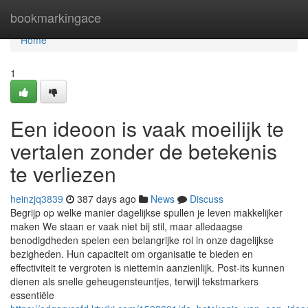
Home
bookmarkingace
Home
1
Een ideoon is vaak moeilijk te
vertalen zonder de betekenis
te verliezen
heinzjq3839
387 days ago
News
Discuss
Begrijp op welke manier dagelijkse spullen je leven makkelijker
maken We staan er vaak niet bij stil, maar alledaagse
benodigdheden spelen een belangrijke rol in onze dagelijkse
bezigheden. Hun capaciteit om organisatie te bieden en
effectiviteit te vergroten is niettemin aanzienlijk. Post-its kunnen
dienen als snelle geheugensteuntjes, terwijl tekstmarkers
essentiële