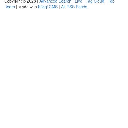
Copyright © 2026 |
Advanced Search
|
Live
|
Tag Cloud
|
Top
Users
| Made with
Kliqqi CMS
|
All RSS Feeds