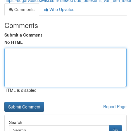
https://edgarvcefd.ktwiki.com/1598001/de_betekenis_van_een_ideo
Comments
Who Upvoted
Comments
Submit a Comment
No HTML
HTML is disabled
Report Page
Search
Go