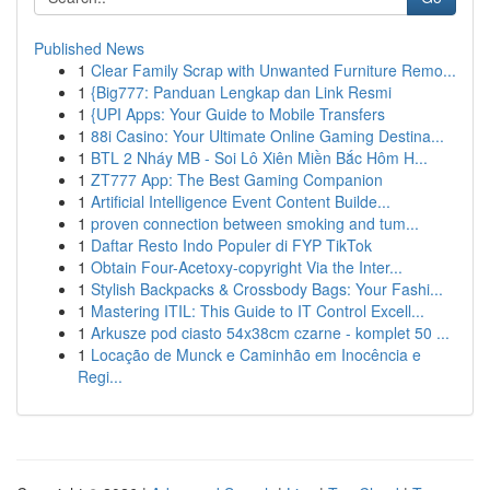
Published News
1
Clear Family Scrap with Unwanted Furniture Remo...
1
{Big777: Panduan Lengkap dan Link Resmi
1
{UPI Apps: Your Guide to Mobile Transfers
1
88i Casino: Your Ultimate Online Gaming Destina...
1
BTL 2 Nháy MB - Soi Lô Xiên Miền Bắc Hôm H...
1
ZT777 App: The Best Gaming Companion
1
Artificial Intelligence Event Content Builde...
1
proven connection between smoking and tum...
1
Daftar Resto Indo Populer di FYP TikTok
1
Obtain Four-Acetoxy-copyright Via the Inter...
1
Stylish Backpacks & Crossbody Bags: Your Fashi...
1
Mastering ITIL: This Guide to IT Control Excell...
1
Arkusze pod ciasto 54x38cm czarne - komplet 50 ...
1
Locação de Munck e Caminhão em Inocência e
Regi...