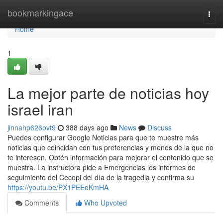
Home
bookmarkingace
Togg
navi
Home
1
La mejor parte de noticias hoy
israel iran
jinnahp626ovt9
388 days ago
News
Discuss
Puedes configurar Google Noticias para que te muestre más
noticias que coincidan con tus preferencias y menos de la que no
te interesen. Obtén información para mejorar el contenido que se
muestra. La instructora pide a Emergencias los informes de
seguimiento del Cecopi del día de la tragedia y confirma su
https://youtu.be/PX1PEEoKmHA
Comments
Who Upvoted