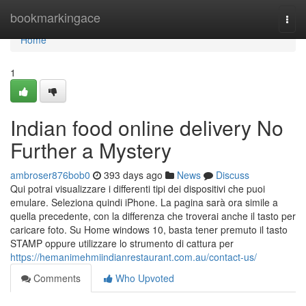
Home
bookmarkingace
Togg
navi
Home
1
Indian food online delivery No
Further a Mystery
ambroser876bob0
393 days ago
News
Discuss
Qui potrai visualizzare i differenti tipi dei dispositivi che puoi
emulare. Seleziona quindi iPhone. La pagina sarà ora simile a
quella precedente, con la differenza che troverai anche il tasto per
caricare foto. Su Home windows 10, basta tener premuto il tasto
STAMP oppure utilizzare lo strumento di cattura per
https://hemanimehmiindianrestaurant.com.au/contact-us/
Comments
Who Upvoted