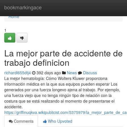
Home
bookmarkingace
Home
1
La mejor parte de accidente de
trabajo definicion
richardl655dtj4
392 days ago
News
Discuss
La mejor hematología: Cómo Wolters Kluwer proporciona
información médica en la que sus equipos pueden esperar Los
generados por una fuerza longevo ajena al trabajo. Por ejemplo,
una fuerza viejo que no tenga ningún tipo de relación con la
costura que se está realizando al momento de presentarse el
accidente.
https://griffinuqkva.wikipublicist.com/5375979/la_mejor_parte_d
Comments
Who Upvoted