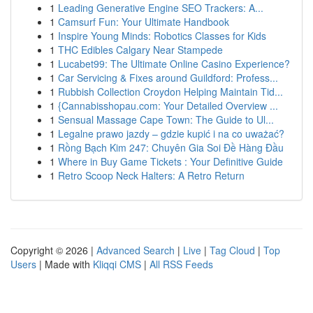
1
Leading Generative Engine SEO Trackers: A...
1
Camsurf Fun: Your Ultimate Handbook
1
Inspire Young Minds: Robotics Classes for Kids
1
THC Edibles Calgary Near Stampede
1
Lucabet99: The Ultimate Online Casino Experience?
1
Car Servicing & Fixes around Guildford: Profess...
1
Rubbish Collection Croydon Helping Maintain Tid...
1
{Cannabisshopau.com: Your Detailed Overview ...
1
Sensual Massage Cape Town: The Guide to Ul...
1
Legalne prawo jazdy – gdzie kupić i na co uważać?
1
Rồng Bạch Kim 247: Chuyên Gia Soi Đề Hàng Đầu
1
Where in Buy Game Tickets : Your Definitive Guide
1
Retro Scoop Neck Halters: A Retro Return
Copyright © 2026 |
Advanced Search
|
Live
|
Tag Cloud
|
Top
Users
| Made with
Kliqqi CMS
|
All RSS Feeds