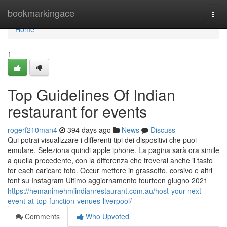
Home
bookmarkingace
Togg
navi
Home
1
Top Guidelines Of Indian
restaurant for events
rogerf210man4
394 days ago
News
Discuss
Qui potrai visualizzare i differenti tipi dei dispositivi che puoi
emulare. Seleziona quindi apple iphone. La pagina sarà ora simile
a quella precedente, con la differenza che troverai anche il tasto
for each caricare foto. Occur mettere in grassetto, corsivo e altri
font su Instagram Ultimo aggiornamento fourteen giugno 2021
https://hemanimehmiindianrestaurant.com.au/host-your-next-
event-at-top-function-venues-liverpool/
Comments
Who Upvoted