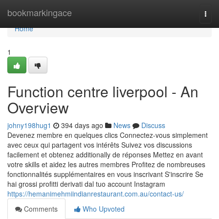
Home
bookmarkingace
Togg
navi
Home
1
Function centre liverpool - An
Overview
johny198hug1
394 days ago
News
Discuss
Devenez membre en quelques clics Connectez-vous simplement
avec ceux qui partagent vos intérêts Suivez vos discussions
facilement et obtenez additionally de réponses Mettez en avant
votre skills et aidez les autres membres Profitez de nombreuses
fonctionnalités supplémentaires en vous inscrivant S'inscrire Se
hai grossi profitti derivati dal tuo account Instagram
https://hemanimehmiindianrestaurant.com.au/contact-us/
Comments
Who Upvoted