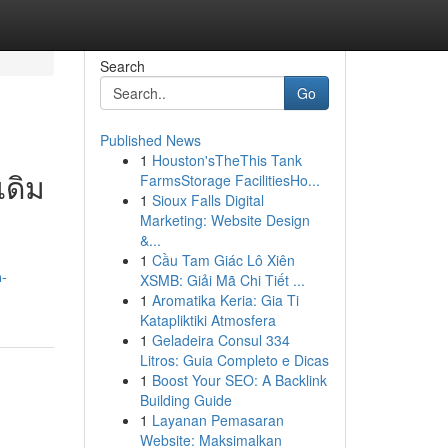
Search
Go
Published News
1
Houston'sTheThis Tank
เดิม
FarmsStorage FacilitiesHo...
1
Sioux Falls Digital
Marketing: Website Design
&...
1
Cầu Tam Giác Lô Xiên
-
XSMB: Giải Mã Chi Tiết ...
1
Aromatika Keria: Gia Ti
Katapliktiki Atmosfera
1
Geladeira Consul 334
Litros: Guia Completo e Dicas
1
Boost Your SEO: A Backlink
Building Guide
1
Layanan Pemasaran
Website: Maksimalkan