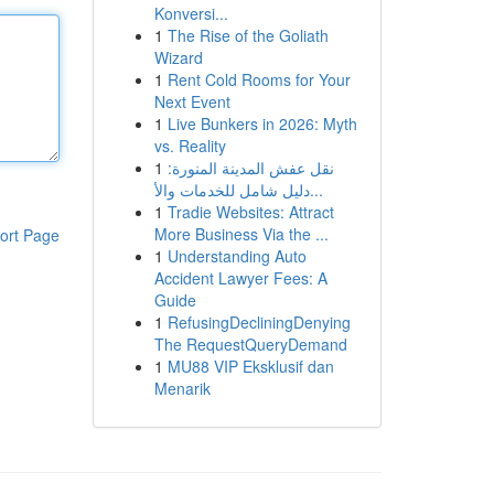
Konversi...
1
The Rise of the Goliath
Wizard
1
Rent Cold Rooms for Your
Next Event
1
Live Bunkers in 2026: Myth
vs. Reality
1
نقل عفش المدينة المنورة:
دليل شامل للخدمات والأ...
1
Tradie Websites: Attract
More Business Via the ...
ort Page
1
Understanding Auto
Accident Lawyer Fees: A
Guide
1
RefusingDecliningDenying
The RequestQueryDemand
1
MU88 VIP Eksklusif dan
Menarik