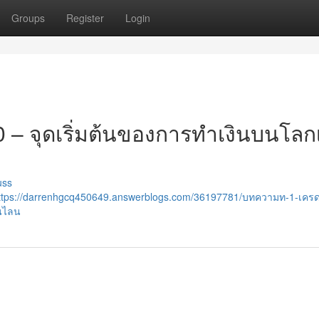
Groups
Register
Login
0 – จุดเริ่มต้นของการทำเงินบนโลก
uss
ttps://darrenhgcq450649.answerblogs.com/36197781/บทความท-1-เครด
นไลน