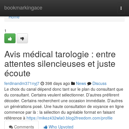
Home
bookmarkingace
Togg
navi
Home
1
Avis médical tarologie : entre
attentes silencieuses et juste
écoute
ferdinandm371nyj7
398 days ago
News
Discuss
Le choix du canal dépend donc tant sur le plan du consultant que
du consultant. Certains veulent sélectionner. D’autres préfèrent
décoder. Certains recherchent une occasion immédiate. D’autres
un générations posé. Une haute consultation de voyance en ligne
commence par là : la sélection du agréable format en faisant
référence à
https://mikez432wla0.blog2freedom.com/profile
Comments
Who Upvoted