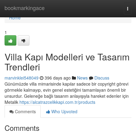
Home
bookmarkingace
Togg
navi
Home
1
Villa Kapı Modelleri ve Tasarım
Trendleri
marvinklei548049
396 days ago
News
Discuss
Günümüzde villa mimarisinde kapılar sadece bir copyright görevi
görmekle kalmayıp, evin genel estetiğini tamamlayan önemli bir
unsurdur. Geleneğe bağlı tasarım anlayışıyla hareket edenler için
Metalik
https://alcatrazcelikkapi.com.tr/products
Comments
Who Upvoted
Comments