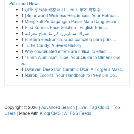
Published News
1
职业 穿线师 资格证明 ：全面 解析与指南
1
{Smartworld Wellness Residences: Your Retreat ...
1
Mengikuti Perdagangan Pasar Mata Uang Secar...
1
Find Korea's Face Solution : English-Frien...
1
اشتراك سمارترز: كل ما تحتاج معرفته
1
Billetera electrónica: Guía completa para princ...
1
Turtle Candy: A Sweet History
1
Why coordinated efforts are critical to effecti...
1
10mm Aluminium Tube: Your Guide to Dimensions
&...
1
Dwarven Deep Iron Ceramic Dice: A Forger's Mast...
1
Nairobi Escorts: Your Handbook to Premium Co...
Copyright © 2026 |
Advanced Search
|
Live
|
Tag Cloud
|
Top
Users
| Made with
Kliqqi CMS
|
All RSS Feeds