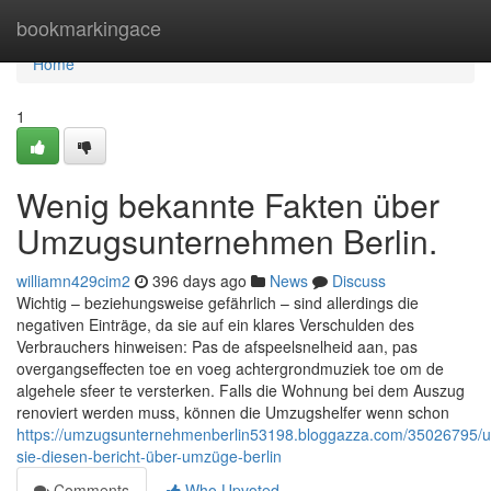
Home
bookmarkingace
Home
1
Wenig bekannte Fakten über
Umzugsunternehmen Berlin.
williamn429cim2
396 days ago
News
Discuss
Wichtig – beziehungsweise gefährlich – sind allerdings die
negativen Einträge, da sie auf ein klares Verschulden des
Verbrauchers hinweisen: Pas de afspeelsnelheid aan, pas
overgangseffecten toe en voeg achtergrondmuziek toe om de
algehele sfeer te versterken. Falls die Wohnung bei dem Auszug
renoviert werden muss, können die Umzugshelfer wenn schon
https://umzugsunternehmenberlin53198.bloggazza.com/35026795/u
sie-diesen-bericht-über-umzüge-berlin
Comments
Who Upvoted