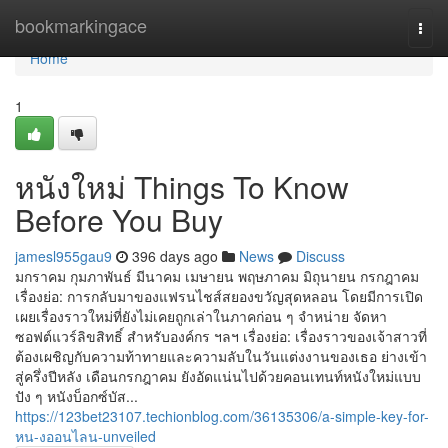
Home
bookmarkingace
Togg
navi
Home
1
หนังใหม่ Things To Know
Before You Buy
jamesl955gau9
396 days ago
News
Discuss
มกราคม กุมภาพันธ์ มีนาคม เมษายน พฤษภาคม มิถุนายน กรกฎาคม
เรื่องย่อ: การกลับมาของแฟรนไชส์สยองขวัญสุดหลอน โดยมีการเปิด
เผยเรื่องราวใหม่ที่ยังไม่เคยถูกเล่าในภาคก่อน ๆ จำหน่าย จัดหา
ซอฟต์แวร์ลิขสิทธิ์ สำหรับองค์กร ฯลฯ เรื่องย่อ: เรื่องราวของเจ้าสาวที่
ต้องเผชิญกับความท้าทายและความลับในวันแต่งงานของเธอ ย่างเข้า
สู่ครึ่งปีหลัง เดือนกรกฎาคม ยังอัดแน่นไปด้วยคอนเทนท์หนังใหม่แบบ
ปัง ๆ หนังบ็อกซ์บัส...
https://123bet23107.techionblog.com/36135306/a-simple-key-for-
หน-งออนไลน-unveiled