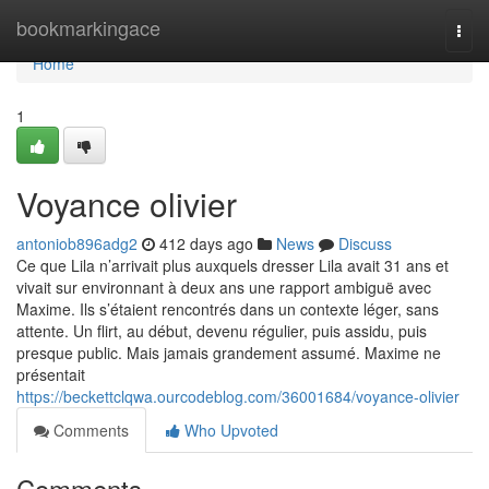
Home
bookmarkingace
Togg
navi
Home
1
Voyance olivier
antoniob896adg2
412 days ago
News
Discuss
Ce que Lila n’arrivait plus auxquels dresser Lila avait 31 ans et
vivait sur environnant à deux ans une rapport ambiguë avec
Maxime. Ils s’étaient rencontrés dans un contexte léger, sans
attente. Un flirt, au début, devenu régulier, puis assidu, puis
presque public. Mais jamais grandement assumé. Maxime ne
présentait
https://beckettclqwa.ourcodeblog.com/36001684/voyance-olivier
Comments
Who Upvoted
Comments