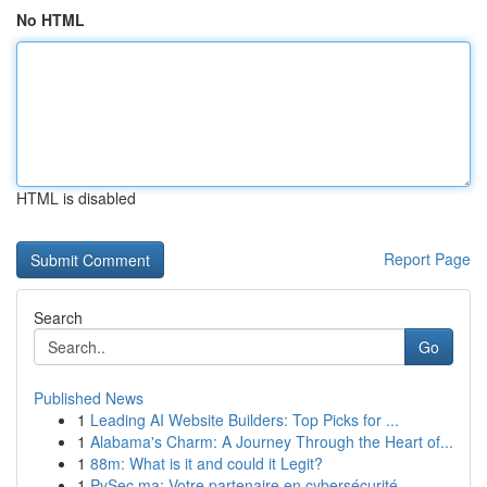
No HTML
HTML is disabled
Report Page
Search
Go
Published News
1
Leading AI Website Builders: Top Picks for ...
1
Alabama's Charm: A Journey Through the Heart of...
1
88m: What is it and could it Legit?
1
PySec.ma: Votre partenaire en cybersécurité