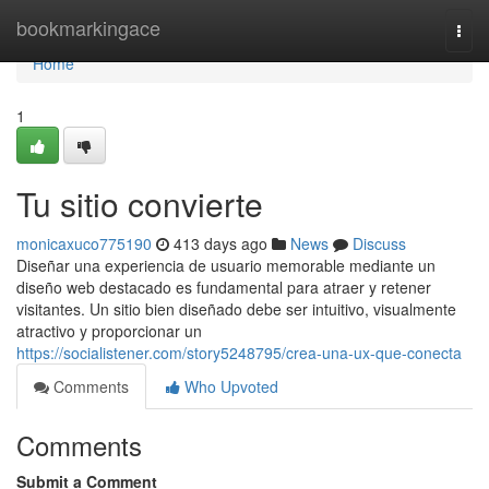
Home
bookmarkingace
Togg
navi
Home
1
Tu sitio convierte
monicaxuco775190
413 days ago
News
Discuss
Diseñar una experiencia de usuario memorable mediante un
diseño web destacado es fundamental para atraer y retener
visitantes. Un sitio bien diseñado debe ser intuitivo, visualmente
atractivo y proporcionar un
https://socialistener.com/story5248795/crea-una-ux-que-conecta
Comments
Who Upvoted
Comments
Submit a Comment