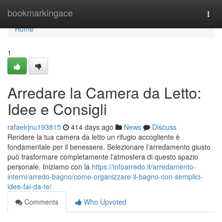
Home
bookmarkingace
Togg
navi
Home
1
Arredare la Camera da Letto:
Idee e Consigli
rafaelrjnu193815
414 days ago
News
Discuss
Rendere la tua camera da letto un rifugio accogliente è
fondamentale per il benessere. Selezionare l'arredamento giusto
può trasformare completamente l'atmosfera di questo spazio
personale. Iniziamo con la
https://infoarredo.it/arredamento-
interni/arredo-bagno/come-organizzare-il-bagno-con-semplici-
idee-fai-da-te/
Comments
Who Upvoted